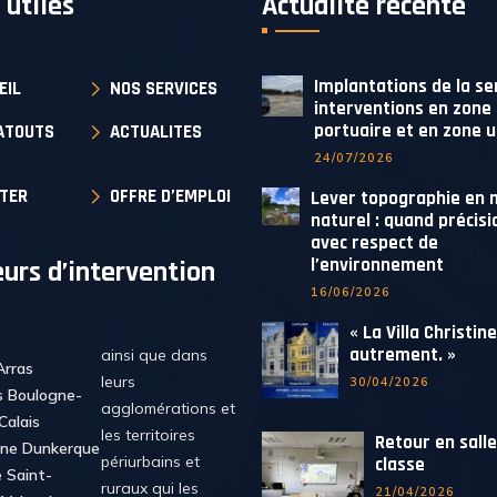
 utiles
Actualité récente
Implantations de la se
EIL
NOS SERVICES
interventions en zone
portuaire et en zone 
ATOUTS
ACTUALITES
24/07/2026
TER
OFFRE D’EMPLOI
Lever topographie en m
naturel : quand précisi
avec respect de
l’environnement
urs d’intervention
16/06/2026
« La Villa Christin
autrement. »
ainsi que dans
Arras
leurs
30/04/2026
s Boulogne-
agglomérations et
Calais
les territoires
Retour en salle
ne Dunkerque
périurbains et
classe
e Saint-
ruraux qui les
21/04/2026