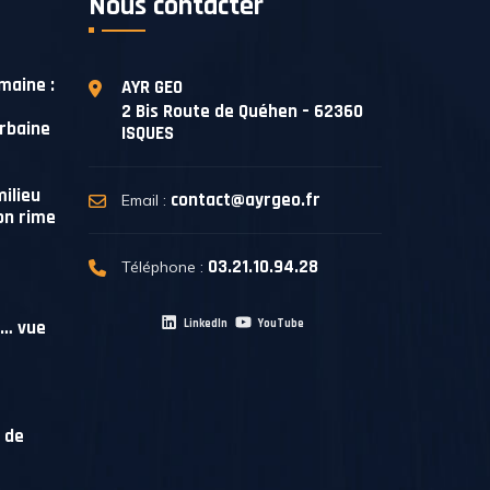
Nous contacter
maine :
AYR GEO
2 Bis Route de Quéhen – 62360
urbaine
ISQUES
ilieu
contact@ayrgeo.fr
Email :
on rime
03.21.10.94.28
Téléphone :
e… vue
LinkedIn
YouTube
 de