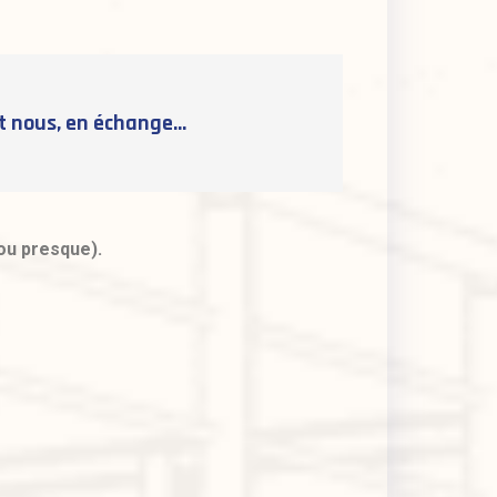
 et nous, en échange…
(ou presque).