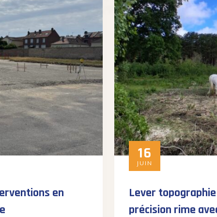
16
JUIN
terventions en
Lever topographie 
ne
précision rime ave