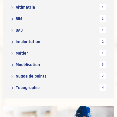
Altimétrie
1
BIM
1
DAO
1
Implantation
2
Métier
1
Modélisation
5
Nuage de points
2
Topographie
4